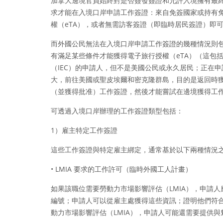
加拿大邊境官員始終對是否簽發簽證和允許入境擁有最
求才能在入境口岸申請工作簽證：來自免簽國家或持有
權（eTA），或者無需訪客簽證（即臨時居民簽證）即
而外國公民無法在入境口岸申請工作簽證的幾種情況則
有滿足某些條件才能獲得電子旅行授權（eTA）（這包
（IEC）的申請人，但不是美國公民或永久居民；正在
大，前往美國或聖皮埃爾和密克隆群島，目的是返回時
（並獲得批准）工作簽證，然後才能嘗試在邊境獲得工
可透過入境口岸辦理的工作簽證類型包括：
1）雇主特定工作簽證
這些工作簽證與特定雇主綁定，通常基於以下兩種情況
• LMIA 要求的工作許可（臨時外國工人計畫）
如果該職位需要勞動力市場影響評估（LMIA），申請人應
編號；申請人可以從雇主處獲得這些資訊；證明他們符合
動力市場影響評估（LMIA），申請人可能還需要提供與