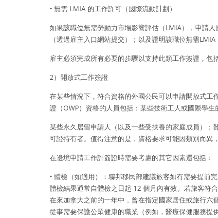
• 無需 LMIA 的工作許可（國際流動計劃）
如果該職位無需勞動力市場影響評估（LMIA），申請
（透過雇主入口網站提交）；以及證明該職位無需LMI
雇主必須完成所有必要的步驟以支持此類工作簽證，包括支
2）開放式工作簽證
在某些情況下，符合資格的外國公民可以申請開放式工作
證（OWP）資格的人員包括：某些技術工人或國際學生
某些永久居留申請人（以及一些受扶養的家庭成員）；難
可證持有者。值得注意的是，資格要求可能因類別而異
在邊境申請工作許簽證時需要考慮的其它因素還包括：
• 體檢（如適用）：聯邦移民部建議旅客如有需要提前
體檢結果通常自體檢之日起 12 個月內有效。若旅客符
在來加拿大之前的一年中，曾在指定國家居住或旅行六
從事需要保護公眾健康的職業（例如，醫療保健服務提