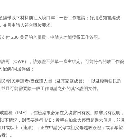
人應攜帶以下材料前往入境口岸：一份工作邀請；錄用通知書編號
A，並且申請人符合職位要求。
付 230 美元的合規費，申請人才能獲得工作簽證。
許可（OWP），該簽證不與單一雇主綁定。可能符合開放工作簽
的配偶/同居伴侶；
民/難民申請者/受保護人員（及其家庭成員）；以及臨時居民許
，並且可能需要除一般工作邀請之外的其它證明文件。
完成體檢（IME），體檢結果必須在入境當日有效。除非另有說明，
合以下情況，則需要進行IME：希望在加拿大停留超過六個月，並且
個月或以上（連續）；正在申請父母或祖父母超級簽證；或者希望
供者）。