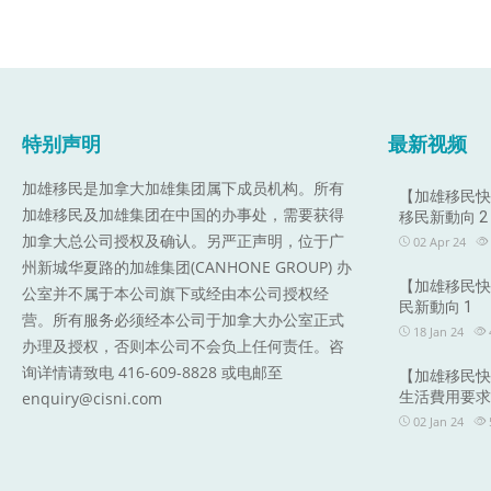
特别声明
最新视频
加雄移民是加拿大加雄集团属下成员机构。
所有
【加雄移民快訊
加雄移民及加雄集团在中国的办事处，需要获得
移民新動向 2
加拿大总公司授权及确认。另严正声明，位于广
02 Apr 24
州新城华夏路的加雄集团(CANHONE GROUP) 办
【加雄移民快訊
公室并不属于本公司旗下或经由本公司授权经
民新動向 1
营。所有服务必须经本公司于加拿大办公室正式
18 Jan 24
办理及授权，否则本公司不会负上任何责任。咨
询详情请致电 416-609-8828 或电邮至
【加雄移民快訊
enquiry@cisni.com
生活費用要求2
02 Jan 24