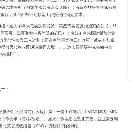
終決定權。根據聯邦移民部的規定，旅客必須滿足以下所有基本要
免簽入境許可（例如美國合法永久居民）；有資格獲得電子旅行授
可旅行；其它針對不同類型工作簽證的特定要求。
包括：進入加拿大需要訪客簽證；某些需要簽證的國家的公民，只
括墨西哥、巴西和菲律賓等國的公民）；屬於加拿大國際體驗計劃
申請季節性農業工人計劃；正在申請畢業後工作許可；或身在加拿
獲得移民服務（即通過旗桿入境）。上述人員需要事先在線申請
作簽證列印。
之一：
攜帶以下資料前往入境口岸：一份工作邀請；LMIA副本及LMIA
工作要求（資格/經驗）。如果工作地點在魁北克省，並且需要勞
魁北克省接收證書（CAQ）流程相關的證明。