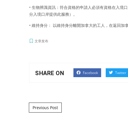
• 生物辨識資訊：符合資格的申請人必須有資格在入境
分入境口岸提供此服務）。
• 維持身分： 以維持身分離開加拿大的工人，在返回
文章发布
SHARE ON
Facebook
Twitter
Post navigation
Previous Post