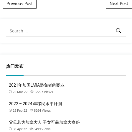
Post navigation
Previous Post
Next Post
热门发布
2021年加国LMIA豁免者的职业
25 Mar 22
12297
Views
2022 – 2024 年移民水平计划
25 Feb 22
8264
Views
父母若为加拿大人 子女可获加拿大身份
08 Apr 22
6499
Views