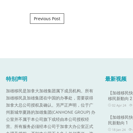
Post navigation
Previous Post
特别声明
最新视频
加雄移民是加拿大加雄集团属下成员机构。
所有
【加雄移民快訊
加雄移民及加雄集团在中国的办事处，需要获得
移民新動向 2
加拿大总公司授权及确认。另严正声明，位于广
02 Apr 24
州新城华夏路的加雄集团(CANHONE GROUP) 办
【加雄移民快訊
公室并不属于本公司旗下或经由本公司授权经
民新動向 1
营。所有服务必须经本公司于加拿大办公室正式
18 Jan 24