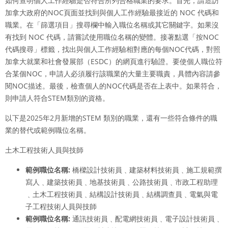
如何查明個人工作經驗是否符合所列合格職業的要求。首先，請造訪
加拿大政府的NOC頁面並找到與個人工作經驗最接近的 NOC 代碼和
職業。在「篩選項目」搜尋欄中輸入職位名稱或其它關鍵字。如果沒
有找到 NOC 代碼，請嘗試使用職位名稱的變體。接著點選「按NOC
代碼搜尋」標籤，找出與個人工作經驗相對應的每個NOC代碼，對照
加拿大就業和社會發展部（ESDC）的網頁進行驗證。要使個人職位符
合某個NOC，申請人必須履行該職業的大量主要職責，具體內容請參
閱NOC描述。最後，檢查個人的NOC代碼是否在上表中。如果符合，
則申請人符合STEM類別的資格。
以下是2025年2月新增的STEM 類別的職業，還有一些符合條件的職
業的替代或範例職位名稱。
土木工程技術人員與技師
範例職位名稱
:
橋樑設計技術員﹑建築材料技術員﹑施工規範撰
寫人﹑建築技術員﹑地基技術員﹑公路技術員﹑市政工程助理
﹑土木工程技術員﹑結構設計技術員﹑結構調查員﹑電氣與電
子工程技術人員與技師
範例職位名稱
:
通訊技術員﹑配電網技術員﹑電子設計技術員﹑