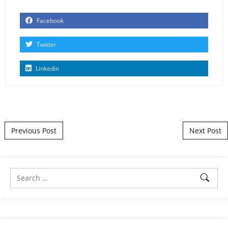
Facebook
Twitter
Linkedin
Post navigation
Previous Post
Next Post