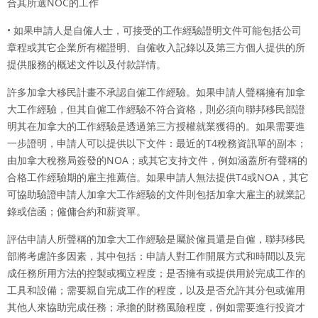
合其所選NOC的工作
• 如果申請人是自僱人士，可接受的工作經驗證明文件可能包括公司
章程或其它企業所有權證明、自僱收入記錄以及第三方個人提供的所
提供服務的概述文件以及付款詳情。
許多加拿大移民計畫不承認自僱工作經驗。如果申請人聲稱擁有加拿
大工作經驗，但其自僱工作經驗不符合資格，則必須向聯邦移民部證
明其在加拿大的工作經驗是透過第三方授權就業獲得的。如果需要進
一步證明，申請人可以提供以下文件：最近的T4稅務資訊單的副本；
由加拿大稅務局簽發的NOA；或其它支持文件，例如涵蓋所有聲稱的
合格工作經驗期的雇主推薦信。如果申請人無法提供T4或NOA，其它
可協助驗證申請人加拿大工作經驗的文件則包括加拿大雇主的就業記
錄或信函；僱傭合約和薪資單。
評估申請人所聲稱的加拿大工作經驗是屬於僱員還是自僱，聯邦移民
部將考慮許多因素，其中包括：申請人對工作開展方式和時間以及完
成任務所用方法的控製或獨立程度；是否擁有或提供用於完成工作的
工具和設備；需要親自完成工作的程度，以及是否允許其分包或僱用
其他人來協助完成任務；承擔的財務風險程度，例如需要進行投資才