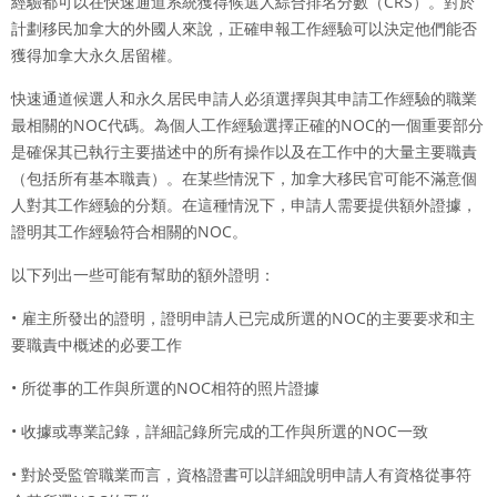
經驗都可以在快速通道系統獲得候選人綜合排名分數（CRS）。對於
計劃移民加拿大的外國人來說，正確申報工作經驗可以決定他們能否
獲得加拿大永久居留權。
快速通道候選人和永久居民申請人必須選擇與其申請工作經驗的職業
最相關的NOC代碼。為個人工作經驗選擇正確的NOC的一個重要部分
是確保其已執行主要描述中的所有操作以及在工作中的大量主要職責
（包括所有基本職責）。在某些情況下，加拿大移民官可能不滿意個
人對其工作經驗的分類。在這種情況下，申請人需要提供額外證據，
證明其工作經驗符合相關的NOC。
以下列出一些可能有幫助的額外證明：
• 雇主所發出的證明，證明申請人已完成所選的NOC的主要要求和主
要職責中概述的必要工作
• 所從事的工作與所選的NOC相符的照片證據
• 收據或專業記錄，詳細記錄所完成的工作與所選的NOC一致
• 對於受監管職業而言，資格證書可以詳細說明申請人有資格從事符