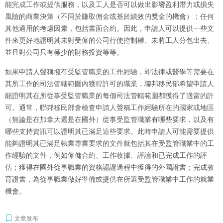
能完成工作或提供服務，以及工人是否可以做出影響盈利潛力或損失
風險的商業決策（不同於賺取佣金或基於績效的獎金的機會）；任何
其他適用的考慮因素，包括書面合約。因此，申請人可以提供一些文
件來更好地證明其未對受僱的公司行使控制權、未將工人分包出去、
並且對公司只有極少的財務投資等等。
如果申請人聲稱擁有受監管職業的工作經驗，即法律或醫學等需要在
其所工作的司法管轄範圍內獲得許可的職業，聯邦移民部希望申請人
能證明其在所從事受監管職業的每個司法管轄範圍都獲得了適當的許
可。通常，聯邦移民部會檢查申請人聲稱工作經驗所在的國家或地區
（無論是在加拿大還是在國外）從事受監管職業有哪些要求，以及有
哪些支持資訊可以證明其已滿足這些要求。此時申請人可能需要提供
能夠證明其已滿足執業專業要求的文件就包括其在受監管職業中的工
作經驗的文件，例如僱傭合約、工作收據、評論和已完成工作的評
估；獲得在國外從事職業的資格認證過程中獲得的外國證書；完成教
育證書，為從事職業做好準備或提供在所選受監管職業中工作的就業
機會。
文章发布