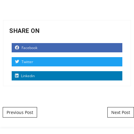
SHARE ON
Facebook
Twitter
Linkedin
Post navigation
Previous Post
Next Post