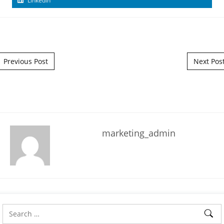
Linkedin
Post navigation
Previous Post
Next Pos
marketing_admin