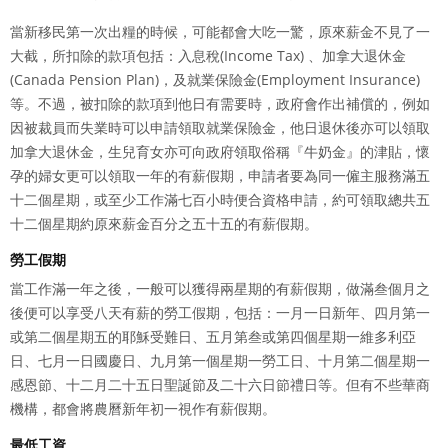
當新移民第一次出糧的時候，可能都會大吃一驚，原來薪金不見了一
大截，所扣除的款項包括：入息稅(Income Tax) 、加拿大退休金
(Canada Pension Plan)，及就業保險金(Employment Insurance)
等。不過，被扣除的款項到他日有需要時，政府會作出補償的，例如
因被裁員而失業時可以申請領取就業保險金，他日退休後亦可以領取
加拿大退休金，生兒育女亦可向政府領取俗稱『牛奶金』的津貼，懷
孕的婦女更可以領取一年的有薪假期，申請者要為同一僱主服務滿五
十二個星期，或至少工作滿七百小時便合資格申請，約可領取總共五
十二個星期約原來薪金百分之五十五的有薪假期。
勞工假期
當工作滿一年之後，一般可以獲得兩星期的有薪假期，做滿叁個月之
後便可以享受八天有薪的勞工假期，包括：一月一日新年、四月第一
或第二個星期五的耶穌受難日、五月第叁或第四個星期一維多利亞
日、七月一日國慶日、九月第一個星期一勞工日、十月第二個星期一
感恩節、十二月二十五日聖誕節及二十六日節禮日等。但有不些華商
機構，都會將農曆新年初一視作有薪假期。
最低工資