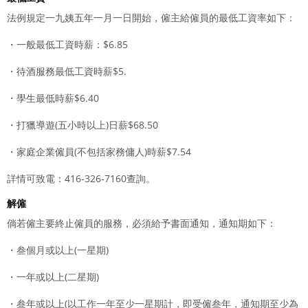
法例規定一九姨五年一月一日開始，僱主給僱員的最低工資率如下：
・一般最低工資時薪：$6.85
・待酒服務最低工資時薪$5.
・學生最低時薪$6.40
・打獵導遊(五小時以上)日薪$68.50
・家庭企業僱員(不包括家務傭人)時薪$7.54
詳情可致電：416-326-7160查詢。
解僱
倘若僱主要終止僱員的服務，必須給予書面通知，通知期如下：
・叁個月或以上(一星期)
・一年或以上(二星期)
・叁年或以上(以工作一年至少一星期計，即受僱叁年，通知期至少為