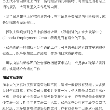
己去找不會自動送上門來，當行經店舖的櫥窗時，可留意是否有貼上
招聘廣告，大可登堂入室作毛遂自薦。
・除了留意報刊上的招聘廣告外，亦可留意免費派送的社區報刊，或
是到職業介紹所登記。
・採取主動寫信到心目中的機構求職，或到就近的加拿大就業中心
(Canada Employment Centre)看看是否有適合的工作。
・如果真的一時間找不到合適的工作，可考慮先到慈善或非牟利機構
做義工，以爭取加國工作經驗，作為他日求職的本錢。
・可以向協助新移民的社會服務機構要求協助，或是參加職業培訓課
程，或是轉介合適的工作。
加國支薪制度
加拿大的支薪制度與東南亞地區不同，這裡一般都沒有雙糧，大多數
是以年薪計算，有些公司是每個月支薪一次，但大部份是每個月出兩
次糧，即每月的十五號及月底便是支薪的日子，亦有些是每兩個星期
便支薪一次，即全年共支薪二十六次。如果某些公司有年終獎金或花
紅的話，大多數會在聖誕節期間支付，亦有些是每年出兩次花紅的。