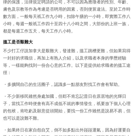
律的保護，法律規定聘請的公司，不可以因為應徵者的性別、年齡、
膚色及宗教等作為考慮是否聘用的因素，否則便算違法。至於工作時
數方面，一般每天祇工作九小時，扣除午膳的一小時，即實際工作八
小時，每週一般祇工作四十至四十八小時之間，大部份的上班一族，
都是每週工作五天，每天工作八小時。
搵工是否艱難大
不少打工仔說加拿大是艱難大，發達難，搵工跳槽更難，但如果寫得
一封好的求職信，再加上有熟人介紹，以及求職者本身的學歷經驗
等，一樣能夠找到一份合心意的工作。以下是提供給求職者的搵工途
徑：
・多擴闊自己的生活圈子，認識多一點朋友對找工作會有幫助。
・不少新移民雖然身處加國，但郄不肯忘記昔日在原居地的光輝日
子，當找工作時便會有高不成低不就的事情發生，祇要放下個人心理
的包袱，肯吃虧及願意從頭開始，要找一份工作雖然是說易不易，但
也可以是說難不難。
・如果終日在家自怨自艾，倒不如多點出外踫踫運氣，因為好運要自