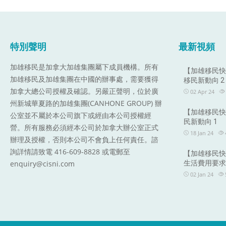
特別聲明
最新視頻
加雄移民是加拿大加雄集團屬下成員機構。
所有
【加雄移民快訊
加雄移民及加雄集團在中國的辦事處，需要獲得
移民新動向 2
加拿大總公司授權及確認。另嚴正聲明，位於廣
02 Apr 24
州新城華夏路的加雄集團(CANHONE GROUP) 辦
【加雄移民快訊
公室並不屬於本公司旗下或經由本公司授權經
民新動向 1
營。所有服務必須經本公司於加拿大辦公室正式
18 Jan 24
辦理及授權，否則本公司不會負上任何責任。諮
詢詳情請致電 416-609-8828 或電郵至
【加雄移民快訊
enquiry@cisni.com
生活費用要求2
02 Jan 24