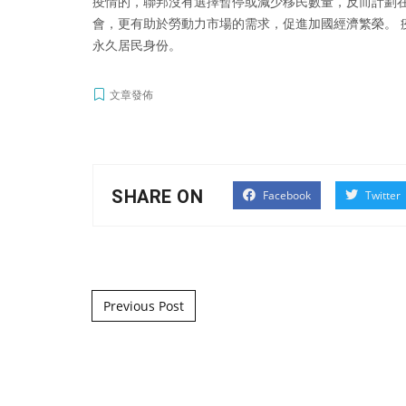
疫情的，聯邦沒有選擇暫停或減少移民數量，反而計劃
會，更有助於勞動力市場的需求，促進加國經濟繁榮。 
永久居民身份。
文章發佈
SHARE ON
Facebook
Twitter
Post navigation
Previous Post