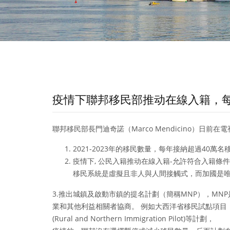
疫情下聯邦移民部推动在線入籍，每
聯邦移民部長門迪奇諾（Marco Mendicino）日前在電
2021-2023年的移民數量，每年接納超過40
疫情下, 公民入籍推动在線入籍-允許符合入籍條
移民系統是虛擬且非人與人間接觸式，而加國是
3.推出城鎮及啟動市鎮的提名計劃（簡稱MNP），MN
業和其他利益相關者協商。 例如大西洋省移民試點項目（Atlan
(Rural and Northern Immigration Pilot)等計劃，