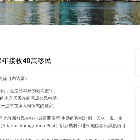
年接收40萬移民
視節目内透露 :
萬名移民，這是歷年來的最高數字。
件的永久居民在線完成公民申請。
唯一提供在線入籍儀式的國家。
P是允許新移民在較小城鎮開展新 生活的聯邦計劃，與省、市、企
tic Immigration Pilot）以及農村和北部地區移民試點項目