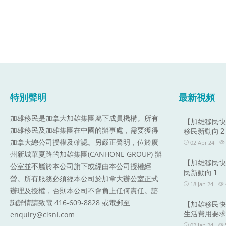
特別聲明
最新視頻
加雄移民是加拿大加雄集團屬下成員機構。
所有
【加雄移民快訊
加雄移民及加雄集團在中國的辦事處，需要獲得
移民新動向 2
加拿大總公司授權及確認。另嚴正聲明，位於廣
02 Apr 24
州新城華夏路的加雄集團(CANHONE GROUP) 辦
【加雄移民快訊
公室並不屬於本公司旗下或經由本公司授權經
民新動向 1
營。所有服務必須經本公司於加拿大辦公室正式
18 Jan 24
辦理及授權，否則本公司不會負上任何責任。諮
詢詳情請致電 416-609-8828 或電郵至
【加雄移民快訊
enquiry@cisni.com
生活費用要求2
02 Jan 24