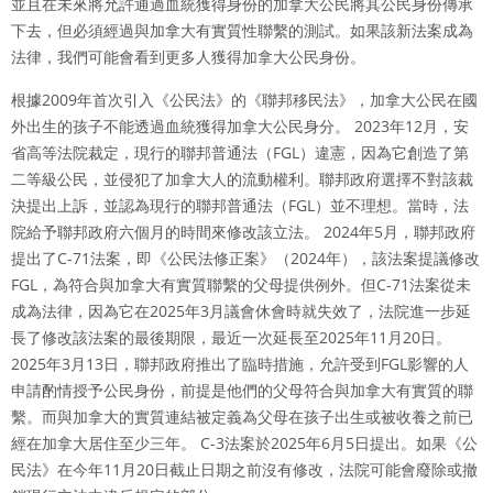
並且在未來將允許通過血統獲得身份的加拿大公民將其公民身份傳承
下去，但必須經過與加拿大有實質性聯繫的測試。如果該新法案成為
法律，我們可能會看到更多人獲得加拿大公民身份。
根據2009年首次引入《公民法》的《聯邦移民法》，加拿大公民在國
外出生的孩子不能透過血統獲得加拿大公民身分。 2023年12月，安
省高等法院裁定，現行的聯邦普通法（FGL）違憲，因為它創造了第
二等級公民，並侵犯了加拿大人的流動權利。聯邦政府選擇不對該裁
決提出上訴，並認為現行的聯邦普通法（FGL）並不理想。當時，法
院給予聯邦政府六個月的時間來修改該立法。 2024年5月，聯邦政府
提出了C-71法案，即《公民法修正案》（2024年），該法案提議修改
FGL，為符合與加拿大有實質聯繫的父母提供例外。但C-71法案從未
成為法律，因為它在2025年3月議會休會時就失效了，法院進一步延
長了修改該法案的最後期限，最近一次延長至2025年11月20日。
2025年3月13日，聯邦政府推出了臨時措施，允許受到FGL影響的人
申請酌情授予公民身份，前提是他們的父母符合與加拿大有實質的聯
繫。而與加拿大的實質連結被定義為父母在孩子出生或被收養之前已
經在加拿大居住至少三年。 C-3法案於2025年6月5日提出。如果《公
民法》在今年11月20日截止日期之前沒有修改，法院可能會廢除或撤