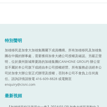
特別聲明
加雄移民是加拿大加雄集團屬下成員機構。
所有加雄移民及加雄集
團在中國的辦事處，需要獲得加拿大總公司授權及確認。另嚴正聲
明，位於廣州新城華夏路的加雄集團(CANHONE GROUP) 辦公室
並不屬於本公司旗下或經由本公司授權經營。所有服務必須經本公
司於加拿大辦公室正式辦理及授權，否則本公司不會負上任何責
任。諮詢詳情請致電 416-609-8828 或電郵至
enquiry@cisni.com
最新視頻