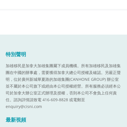
特別聲明
加雄移民是加拿大加雄集團屬下成員機構。
所有加雄移民及加雄集
團在中國的辦事處，需要獲得加拿大總公司授權及確認。另嚴正聲
明，位於廣州新城華夏路的加雄集團(CANHONE GROUP) 辦公室
並不屬於本公司旗下或經由本公司授權經營。所有服務必須經本公
司於加拿大辦公室正式辦理及授權，否則本公司不會負上任何責
任。諮詢詳情請致電 416-609-8828 或電郵至
enquiry@cisni.com
最新視頻