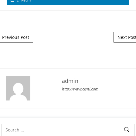
Linkedin
Post navigation
Previous Post
Next Pos
admin
http://www.cisni.com