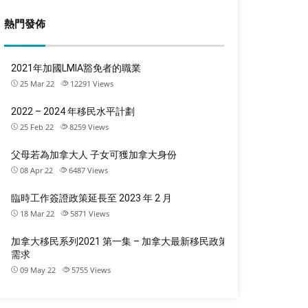
熱門發佈
2021年加國LMIA豁免者的職業
25 Mar 22
12291
Views
2022 – 2024 年移民水平計劃
25 Feb 22
8259
Views
父母若為加拿大人 子女可獲加拿大身份
08 Apr 22
6487
Views
臨時工作簽證政策延長至 2023 年 2 月
18 Mar 22
5871
Views
加拿大移民系列2021 第一集 – 加拿大最新移民政策
需求
09 May 22
5755
Views