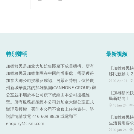
特別聲明
最新視頻
加雄移民是加拿大加雄集團屬下成員機構。
所有
【加雄移民快訊
加雄移民及加雄集團在中國的辦事處，需要獲得
移民新動向 2
加拿大總公司授權及確認。另嚴正聲明，位於廣
02 Apr 24
州新城華夏路的加雄集團(CANHONE GROUP) 辦
【加雄移民快訊
公室並不屬於本公司旗下或經由本公司授權經
民新動向 1
營。所有服務必須經本公司於加拿大辦公室正式
18 Jan 24
辦理及授權，否則本公司不會負上任何責任。諮
詢詳情請致電 416-609-8828 或電郵至
【加雄移民快訊
enquiry@cisni.com
生活費用要求2
02 Jan 24