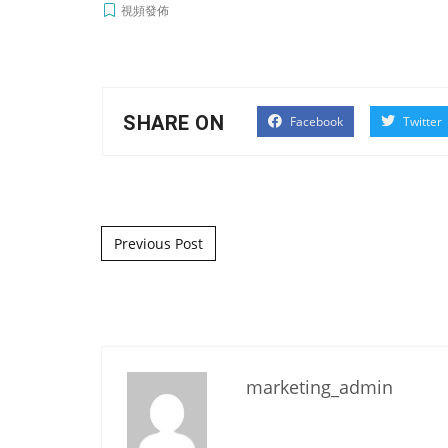
視頻發佈
SHARE ON
Facebook
Twitter
Post navigation
Previous Post
marketing_admin